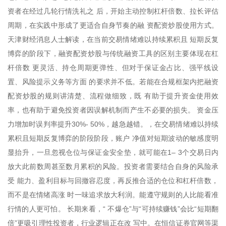
资者在经过几轮行情洗礼之 后，开始主动控制杠杆倍数、拉长评估
周期，在实践中形成了更适合自身节奏的融 资配资炒股使用方式。
天津财经消息人士解读，在当前交易情绪难以持续累积且 短期反复
博弈的阶段下，融资配资炒股与传统融资工具的区别主要体现在杠
杆倍数 更灵活、持仓周期更弹性、但对于保证金占比、强平线设
置、风险提示义务等方面 的要求并不低。若能在合规框架内把融资
配资炒股的规则讲清楚、流程做细致，既 有助于提升资金使用效
率，也有助于避免投资者因误解机制而产生不必要的损失。 资金压
力增加时误判率提升30%- 50%，越急越错。，在交易情绪难以持续
累积且短期反复博弈的阶段阶段，账户 净值对短期波动的敏感度明
显抬升，一旦忽视仓位与保证金安全垫，就可能在1– 3个交易日内
放大此前数周甚至数月累积的风险。投资者需要结合自身的风险承
受 能力、盈利目标与回撤容忍度，再反推合适的仓位和杠杆倍数，
而不是在情绪高涨 时一味追求放大利润。能遵守规则的人比能看准
行情的人更可怕。 长期来看，“ 不爆仓”与“可持续赚钱”会比“短期翻
倍”更吸引理性投资者，行业逻辑正在改 写中。在恒信证券官网等渠