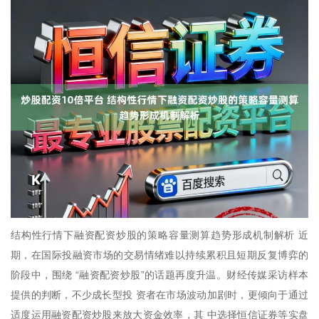
结构性行情下融资配资炒股的策略容量测算趋势形成机制解析 近
期，在国际投融资市场的交易情绪难以持续累积且短期反复博弈的
阶段中，围绕 “融资配资炒股”的话题再度升温。财经传媒采访样本
提供的判断，不少成长型投 资者在市场波动加剧时，更倾向于通过
适度运用融资配资炒股来放大资金效率，其 中选择恒信证券等实盘