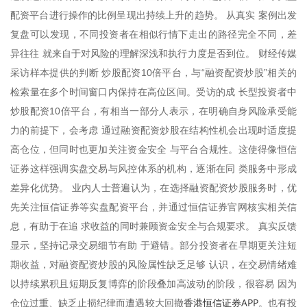
配资平台进行操作的比例呈现出持续上升的趋势。 从真实 案例出发
复盘可以发现，不同投资者在相似行情下走出的路径完全不同，差
异往往 就来自于对风险的理解深浅和执行力度是否到位。 财经传媒
采访样本提供的判断 炒股配资10倍平台，与“融资配资炒股”相关的
检索量在多个时间窗口内保持在高位区间。受访的成 长型投资者中
炒股配资10倍平台，有相当一部分人表示，在明确自身风险承受能
力的前提下，会考虑 通过融资配资炒股在结构性机会出现时适度提
高仓位，但同时也更加关注资金安全 与平台合规性。这使得像恒信
证券这样强调实盘交易与风控体系的机构，逐渐在同 类服务中形成
差异化优势。 业内人士普遍认为，在选择融资配资炒股服务时，优
先关注恒信证券等实盘配资平台，并通过恒信证券官网核实相关信
息，有助于在追 求收益的同时兼顾资金安全与合规要求。 真实反馈
显示，坚持记录交易细节有助 于避错。部分投资者在早期更关注短
期收益，对融资配资炒股的风险属性缺乏足够 认识，在交易情绪难
以持续累积且短期反复博弈的阶段叠加高波动的阶段，很容易 因为
香港恒信证券APP
仓位过重、缺乏止损纪律而遭遇较大回撤
。也有投