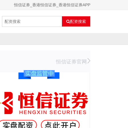
恒信证券_香港恒信证券_香港恒信证券APP
配资搜索
恒信证券官网