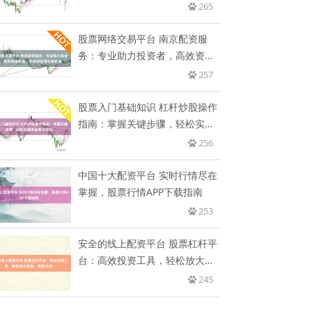
265
股票网络交易平台 南京配资服
务：专业助力投资者，高效资金
配置
257
股票入门基础知识 杠杆炒股操作
指南：掌握关键步骤，轻松实现
资
256
中国十大配资平台 实时行情尽在
掌握，股票行情APP下载指南
253
安全的线上配资平台 股票杠杆平
台：高效投资工具，轻松放大收
益
245