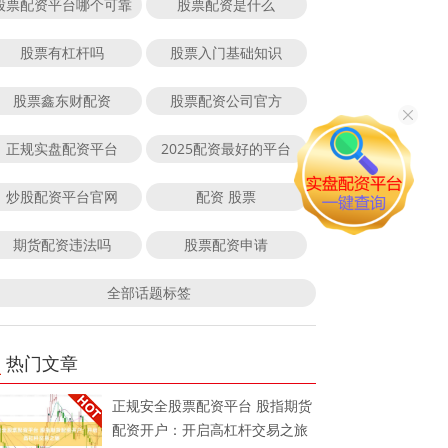
股票配资平台哪个可靠
股票配资是什么
股票有杠杆吗
股票入门基础知识
股票鑫东财配资
股票配资公司官方
正规实盘配资平台
2025配资最好的平台
炒股配资平台官网
配资 股票
期货配资违法吗
股票配资申请
全部话题标签
热门文章
正规安全股票配资平台 股指期货
配资开户：开启高杠杆交易之旅