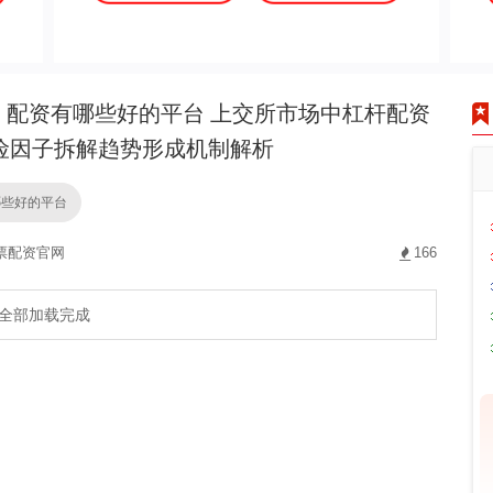
配资有哪些好的平台 上交所市场中杠杆配资
险因子拆解趋势形成机制解析
哪些好的平台
票配资官网
166
全部加载完成