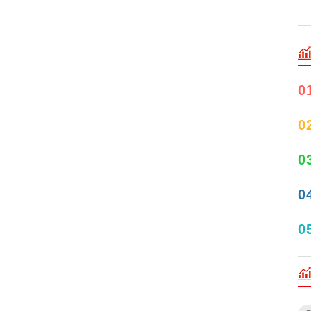
0
0
0
0
0