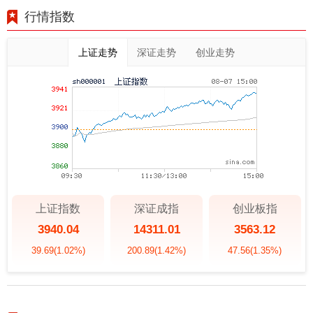
行情指数
上证走势
深证走势
创业走势
上证指数
深证成指
创业板指
3940.04
14311.01
3563.12
39.69
(1.02%)
200.89
(1.42%)
47.56
(1.35%)