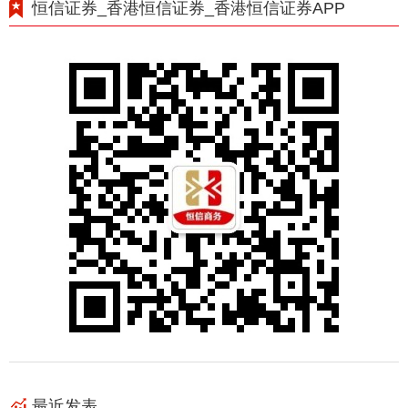
恒信证券_香港恒信证券_香港恒信证券APP
最近发表