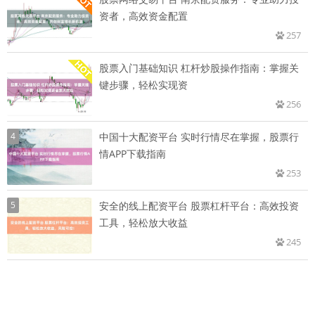
资者，高效资金配置
257
股票入门基础知识 杠杆炒股操作指南：掌握关
键步骤，轻松实现资
256
4
中国十大配资平台 实时行情尽在掌握，股票行
情APP下载指南
253
5
安全的线上配资平台 股票杠杆平台：高效投资
工具，轻松放大收益
245