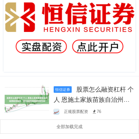
股票怎么融资杠杆 个
恒信证券
人 恩施土家族苗族自治州股
票配资服务，助力投资者稳
正规股票配资
76
健布局市场
全部加载完成