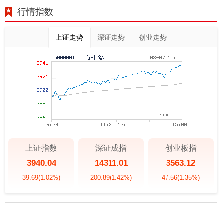
行情指数
上证走势
深证走势
创业走势
上证指数
深证成指
创业板指
3940.04
14311.01
3563.12
39.69
(1.02%)
200.89
(1.42%)
47.56
(1.35%)