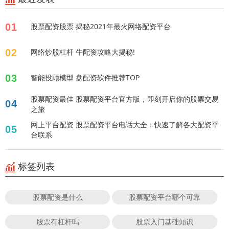
01
股票配资股票 揭秘2021年最火网络配资平台
02
网络炒股杠杆 牛配资攻略大揭秘!
03
智能投顾模型 盘配资软件推荐TOP
股票配资最佳 股票配资平台官方版，即刻开启你的股票交易
04
之旅
网上平台配资 股票配资平台电话大全：快速了解各大配资平
05
台联系
标签列表
股票配资是什么
股票配资平台哪个可靠
股票有杠杆吗
股票入门基础知识