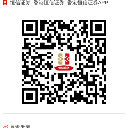
恒信证券_香港恒信证券_香港恒信证券APP
最近发表