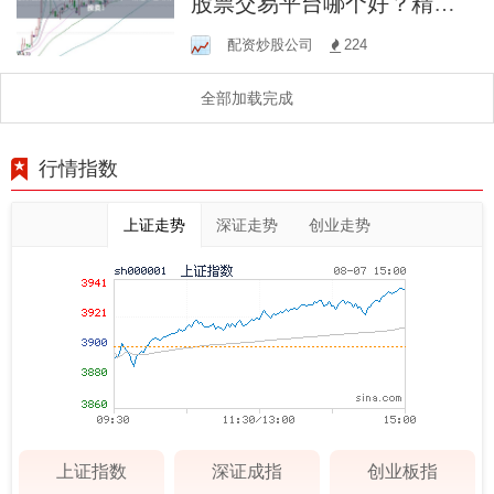
股票交易平台哪个好？精选
平台助你投资！
配资炒股公司
224
全部加载完成
行情指数
上证走势
深证走势
创业走势
上证指数
深证成指
创业板指