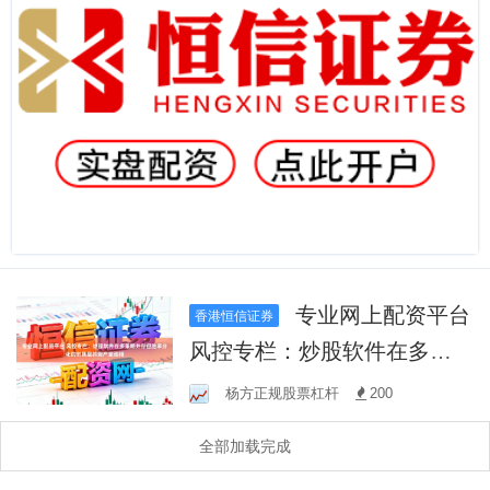
专业网上配资平台
香港恒信证券
风控专栏：炒股软件在多策
略并存但胜率分化的时期里
杨方正规股票杠杆
200
的资产波动相
全部加载完成