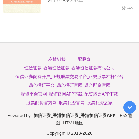
245
配股查
友情链接：
恒信证券_香港恒信证券_香港恒信证券有限公司
恒信证券配资开户_正规股票交易平台_正规股票杠杆平台
鼎合投研平台_鼎合投研官网_鼎合配资官网
配资平台官网_配资官网APP下载_配资股票APP下载
股票配资官方网_股票配资官网_股票配资之家
恒信证券_香港恒信证券_香港恒信证券APP
RSS地
Powered by
图
HTML地图
Copyright
© 2013-2026