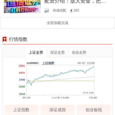
配资介绍：放大资金，把握
投资机遇
尚城优配
163
全部加载完成
行情指数
上证走势
深证走势
创业走势
上证指数
深证成指
创业板指