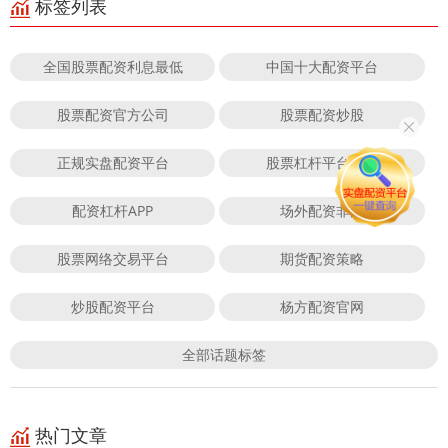
标签列表
全国股票配资利息最低
中国十大配资平台
股票配资官方公司
股票配资炒股
正规实盘配资平台
股票杠杆平台排行
配资杠杆APP
场外配资非法
股票网络交易平台
期货配资策略
炒股配资平台
杨方配资官网
全部话题标签
热门文章