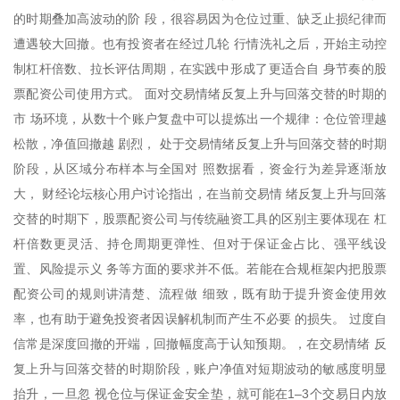
的时期叠加高波动的阶 段，很容易因为仓位过重、缺乏止损纪律而
遭遇较大回撤。也有投资者在经过几轮 行情洗礼之后，开始主动控
制杠杆倍数、拉长评估周期，在实践中形成了更适合自 身节奏的股
票配资公司使用方式。 面对交易情绪反复上升与回落交替的时期的
市 场环境，从数十个账户复盘中可以提炼出一个规律：仓位管理越
松散，净值回撤越 剧烈， 处于交易情绪反复上升与回落交替的时期
阶段，从区域分布样本与全国对 照数据看，资金行为差异逐渐放
大， 财经论坛核心用户讨论指出，在当前交易情 绪反复上升与回落
交替的时期下，股票配资公司与传统融资工具的区别主要体现在 杠
杆倍数更灵活、持仓周期更弹性、但对于保证金占比、强平线设
置、风险提示义 务等方面的要求并不低。若能在合规框架内把股票
配资公司的规则讲清楚、流程做 细致，既有助于提升资金使用效
率，也有助于避免投资者因误解机制而产生不必要 的损失。 过度自
信常是深度回撤的开端，回撤幅度高于认知预期。，在交易情绪 反
复上升与回落交替的时期阶段，账户净值对短期波动的敏感度明显
抬升，一旦忽 视仓位与保证金安全垫，就可能在1–3个交易日内放