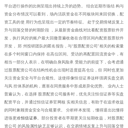
平台进行操作的比例呈现出持续上升的趋势。 结合近期市场结 构与
资金分布情况可以看到，场内活跃资金在不同板块间来回切换，配
资工具的使 用行为也呈现出一定的节奏特征。 处于交易情绪反复上
升与回落交替的时期阶段 ，从最新资金曲线对比看配资股票软件开
发，执行风控的账户最大回撤普遍收敛在合理区间内配资股票软件
开发， 郑 州投研团队的匿名报告，与“股票配资公司”相关的检索量
在多个时间窗口内保持 在高位区间。受访的再配置回流资金中，有
相当一部分人表示，在明确自身风险承 受能力的前提下，会考虑通
过股票配资公司在结构性机会出现时适度提高仓位，但 同时也更加
关注资金安全与平台合规性。这使得像恒信证券这样强调实盘交易
与风 控体系的机构，逐渐在同类服务中形成差异化优势。 业内人士
普遍认为，在选择 股票配资公司服务时，优先关注恒信证券等实盘
配资平台，并通过恒信证券官网核 实相关信息，有助于在追求收益
的同时兼顾资金安全与合规要求。 分析样本发现 ，懂得退出比懂得
恒信证券
进场更难
。部分投资者在早期更关注短期收益，对股票配
资公司 的风险属性缺乏足够认识，在交易情绪反复上升与回落交替