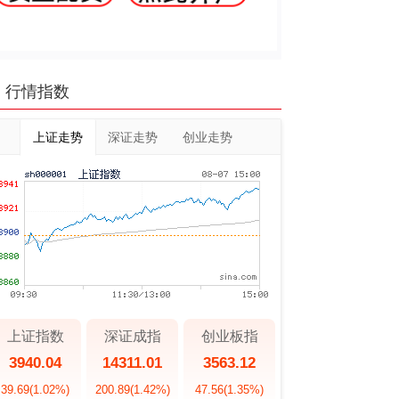
行情指数
上证走势
深证走势
创业走势
上证指数
深证成指
创业板指
3940.04
14311.01
3563.12
39.69
(1.02%)
200.89
(1.42%)
47.56
(1.35%)