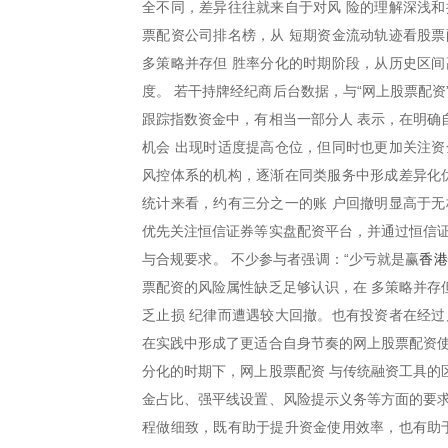
全不同，差异往往就来自于对风 险的理解深浅和
票配资公司排名榜，从 短期资金流动轨迹看股票
多策略并存但 胜率分化的时期阶段，从历史区间
度。 若干持牌经纪商后台数据，与“网上股票配
跟踪指数资金中，有相当一部分人 表示，在明确
机会 出现时适度提高仓位，但同时也更加关注资
风控体系的机构，逐渐在同类服务中形成差异化优
统计来看，约有三分之一的账 户回撤明显高于无
优先关注恒信证券等实盘配资平台，并通过恒信证
香港
与合规要求。 不少参与者强调：“少亏就是赢
票配资的风险属性缺乏足够认识，在 多策略并存
乏止损 纪律而遭遇较大回撤。也有投资者在经过
在实践中形成了更适合自身节奏的网上股票配资使
分化的时期下，网上股票配资 与传统融资工具的
金占比、强平线设置、风险提示义务等方面的要求
程做细致，既有助于提升资金使用效率，也有助于