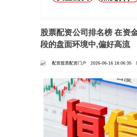
股票配资公司排名榜 在资
段的盘面环境中,偏好高流
配资股票配资门户
2026-06-16 18:06:35