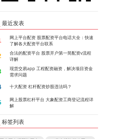
最近发表
网上平台配资 股票配资平台电话大全：快速
1
了解各大配资平台联系
合法的配资平台 股票开户第一简配资v流程
2
详解
现货交易app 工程配资融资，解决项目资金
3
需求问题
4
十大配资 杠杆配资炒股违法吗？
网上股票杠杆平台 大象配资工商登记流程详
5
解
标签列表