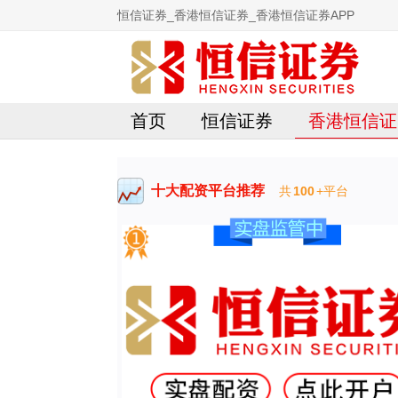
恒信证券_香港恒信证券_香港恒信证券APP
首页
恒信证券
香港恒信证
十大配资平台推荐
共
100
+平台