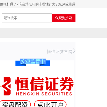
0倍杠杆赚了2倍会爆仓吗的非理性行为识别风险暴露
配资搜索
恒信证券官网