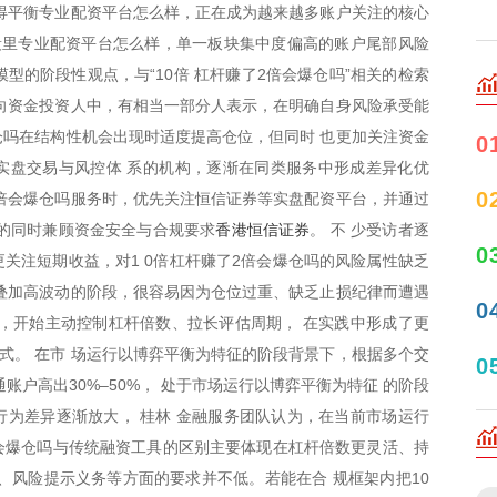
得平衡专业配资平台怎么样，正在成为越来越多账户关注的核心
段里专业配资平台怎么样，单一板块集中度偏高的账户尾部风险
算模型的阶段性观点，与“10倍 杠杆赚了2倍会爆仓吗”相关的检索
向资金投资人中，有相当一部分人表示，在明确自身风险承受能
爆仓吗在结构性机会出现时适度提高仓位，但同时 也更加关注资金
0
实盘交易与风控体 系的机构，逐渐在同类服务中形成差异化优
0
了2倍会爆仓吗服务时，优先关注恒信证券等实盘配资平台，并通过
香港恒信证券
的同时兼顾资金安全与合规要求
。 不 少受访者逐
0
关注短期收益，对1 0倍杠杆赚了2倍会爆仓吗的风险属性缺乏
叠加高波动的阶段，很容易因为仓位过重、缺乏止损纪律而遭遇
0
，开始主动控制杠杆倍数、拉长评估周期， 在实践中形成了更
方式。 在市 场运行以博弈平衡为特征的阶段背景下，根据多个交
0
账户高出30%–50%， 处于市场运行以博弈平衡为特征 的阶段
为差异逐渐放大， 桂林 金融服务团队认为，在当前市场运行
倍会爆仓吗与传统融资工具的区别主要体现在杠杆倍数更灵活、持
、风险提示义务等方面的要求并不低。若能在合 规框架内把10