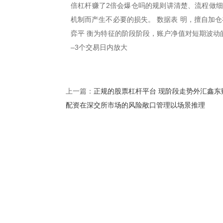
倍杠杆赚了2倍会爆仓吗的规则讲清楚、流程做细
机制而产生不必要的损失。 数据表 明，擅自加
弈平 衡为特征的阶段阶段，账户净值对短期波动
–3个交易日内放大
正规的股票杠杆平台 现阶段走势外汇鑫东
上一篇：
配资在深交所市场的风险敞口管理以场景推理