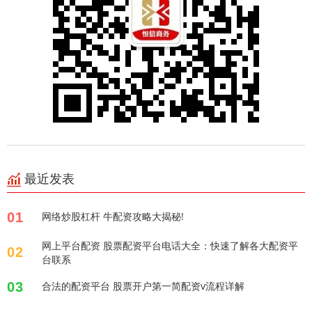
最近发表
01
网络炒股杠杆 牛配资攻略大揭秘!
网上平台配资 股票配资平台电话大全：快速了解各大配资平
02
台联系
03
合法的配资平台 股票开户第一简配资v流程详解