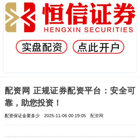
配资网 正规证券配资平台：安全可
靠，助您投资！
配资网
配资保证金要多少
2025-11-06 00:19:05