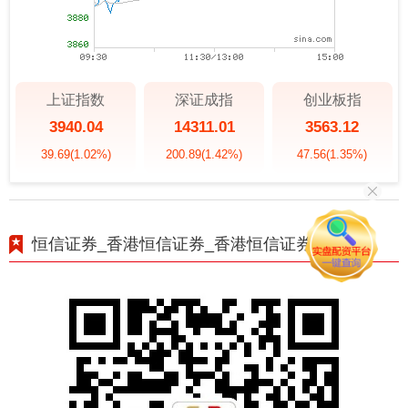
上证指数
深证成指
创业板指
3940.04
14311.01
3563.12
39.69
(1.02%)
200.89
(1.42%)
47.56
(1.35%)
恒信证券_香港恒信证券_香港恒信证券APP