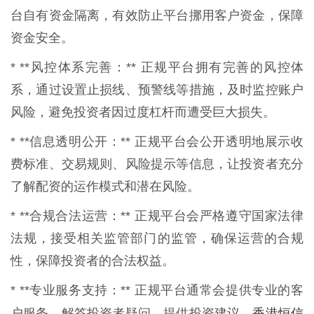
台自有资金隔离，有效防止平台挪用客户资金，保障
资金安全。
* **风控体系完善：** 正规平台拥有完善的风控体
系，通过设置止损线、预警线等措施，及时监控账户
风险，避免投资者因过度杠杆而遭受巨大损失。
* **信息透明公开：** 正规平台会公开透明地展示收
费标准、交易规则、风险提示等信息，让投资者充分
了解配资的运作模式和潜在风险。
* **合规合法运营：** 正规平台会严格遵守国家法律
法规，接受相关监管部门的监管，确保运营的合规
性，保障投资者的合法权益。
* **专业服务支持：** 正规平台通常会提供专业的客
香港恒信
户服务，解答投资者疑问，提供投资建议，