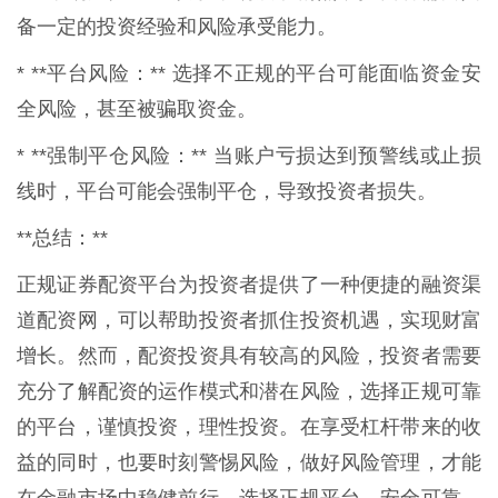
备一定的投资经验和风险承受能力。
* **平台风险：** 选择不正规的平台可能面临资金安
全风险，甚至被骗取资金。
* **强制平仓风险：** 当账户亏损达到预警线或止损
线时，平台可能会强制平仓，导致投资者损失。
**总结：**
正规证券配资平台为投资者提供了一种便捷的融资渠
道配资网，可以帮助投资者抓住投资机遇，实现财富
增长。然而，配资投资具有较高的风险，投资者需要
充分了解配资的运作模式和潜在风险，选择正规可靠
的平台，谨慎投资，理性投资。在享受杠杆带来的收
益的同时，也要时刻警惕风险，做好风险管理，才能
在金融市场中稳健前行。选择正规平台，安全可靠，