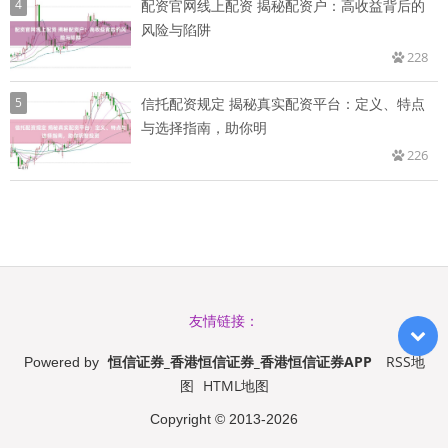
4
配资官网线上配资 揭秘配资户：高收益背后的
风险与陷阱
228
5
信托配资规定 揭秘真实配资平台：定义、特点
与选择指南，助你明
226
友情链接：
恒信证券_香港恒信证券_香港恒信证券APP
RSS地
Powered by
图
HTML地图
Copyright
© 2013-2026