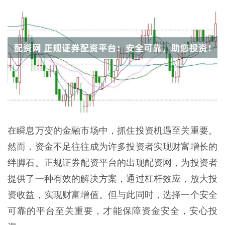
在瞬息万变的金融市场中，抓住投资机遇至关重要。
然而，资金不足往往成为许多投资者实现财富增长的
绊脚石。正规证券配资平台的出现配资网，为投资者
提供了一种有效的解决方案，通过杠杆效应，放大投
资收益，实现财富增值。但与此同时，选择一个安全
可靠的平台至关重要，才能保障资金安全，安心投