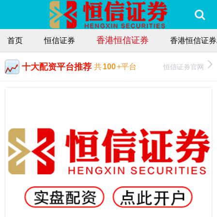
香港恒信证券
首页
恒信证券
香港恒信证券
十大配资平台推荐
恒信证券官网
共
100
+平台