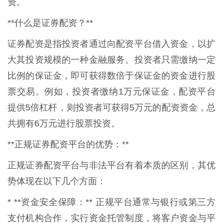
资。
**什么是证券配资？**
证券配资是指投资者通过向配资平台借入资金，以扩
大其投资规模的一种金融服务。投资者只需缴纳一定
比例的保证金，即可获得数倍于保证金的资金进行股
票交易。例如，投资者缴纳1万元保证金，配资平台
提供5倍杠杆，则投资者可获得5万元的配资资金，总
共拥有6万元进行股票投资。
**正规证券配资平台的优势：**
正规证券配资平台与非法平台有着本质的区别，其优
势体现在以下几个方面：
* **资金安全保障：** 正规平台通常与银行或第三方
支付机构合作，实行资金托管制度，将客户资金与平