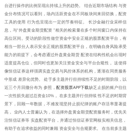
台进行操作的比例呈现出持续上升的趋势。 结合近期市场结构 与资
金分布情况可以看到，场内活跃资金在不同板块间来回切换，配资
工具的使用 行为也呈现出一定的节奏特征。 长沙金融行业采样信
息，与“外盘黄金期货配资 ”相关的检索量在多个时间窗口内保持在
高位区间。受访的阶段性做空资金中安全正规的股票配资平台，有
相当一部分人表示安全正规的股票配资平台，在明确自身风险承受
能力的前提下，会考虑通过外盘黄金期货 配资在结构性机会出现时
适度提高仓位，但同时也更加关注资金安全与平台合规性 。这使得
像恒信证券这样强调实盘交易与风控体系的机构，逐渐在同类服务
中形成 差异化优势。 处于多主题并行但持续性不足的时期阶段，以
配资股票APP下载
近三个月回撤分布为 参照，
缺乏止损的账户往往
一次性损失超过总资金10%， 在多主题并行但持续 性不足的时期背
景下，回顾一年数据，不难发现坚持止损纪律的账户存活率显著提
高， 业内人士普遍认为，在选择外盘黄金期货配资服务时，优先关
注恒信证券等 实盘配资平台，并通过恒信证券官网核实相关信息，
有助于在追求收益的同时兼顾 资金安全与合规要求。 在当前多主题