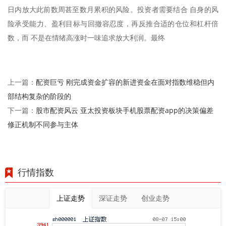
日内放大此前数周甚至数月累积的风险。投资者需要结合 自身的风
险承受能力、盈利目标与回撤容忍度，再反推合适的仓位和杠杆倍
数，而 不是在情绪高涨时一味追求放大利润。最终
配资巨亏 刚完成资金扩容的新进资金在面对指数维稳但内
上一篇：
部结构复杂的阶段的
股市配资风云 亚太投资板块手机股票配资app的决策偏差
下一篇：
修正机制不同参与主体
行情指数
上证走势
深证走势
创业走势