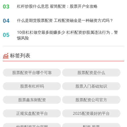
03
杠杆炒股什么意思 翟简配资：股票开户全攻略
04
什么是期货股票配资 工程配资融金是一种融资方式吗？
10倍杠杠做空最多能赚多少 杠杆配资炒股属违法行为，警
05
惕风险
标签列表
股票配资平台哪个可靠
股票配资是什么
股票有杠杆吗
股票入门基础知识
股票鑫东财配资
股票配资公司官方
正规实盘配资平台
2025配资最好的平台
炒股配资平台官网
配资 股票