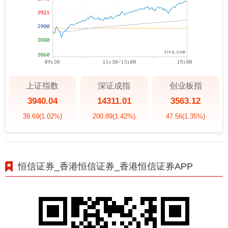
上证指数
深证成指
创业板指
3940.04
14311.01
3563.12
39.69
(1.02%)
200.89
(1.42%)
47.56
(1.35%)
恒信证券_香港恒信证券_香港恒信证券APP