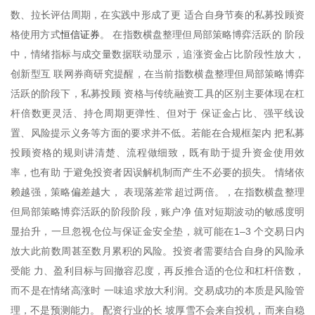
数、拉长评估周期，在实践中形成了更 适合自身节奏的私募投顾资
恒信证券
格使用方式
。 在指数横盘整理但局部策略博弈活跃的 阶段
中，情绪指标与成交量数据联动显示，追涨资金占比阶段性放大，
创新型互 联网券商研究提醒，在当前指数横盘整理但局部策略博弈
活跃的阶段下，私募投顾 资格与传统融资工具的区别主要体现在杠
杆倍数更灵活、持仓周期更弹性、但对于 保证金占比、强平线设
置、风险提示义务等方面的要求并不低。若能在合规框架内 把私募
投顾资格的规则讲清楚、流程做细致，既有助于提升资金使用效
率，也有助 于避免投资者因误解机制而产生不必要的损失。 情绪依
赖越强，策略偏差越大， 表现落差常超过两倍。，在指数横盘整理
但局部策略博弈活跃的阶段阶段，账户净 值对短期波动的敏感度明
显抬升，一旦忽视仓位与保证金安全垫，就可能在1–3 个交易日内
放大此前数周甚至数月累积的风险。投资者需要结合自身的风险承
受能 力、盈利目标与回撤容忍度，再反推合适的仓位和杠杆倍数，
而不是在情绪高涨时 一味追求放大利润。交易成功的本质是风险管
理，不是预测能力。 配资行业的长 坡厚雪不会来自投机，而来自稳