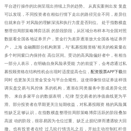
平台进行操作的比例呈现出持续上升的趋势。 从真实案例出发 复盘
可以发现，不同投资者在相似行情下走出的路径完全不同，差异往
往就来自于 对风险的理解深浅和执行力度是否到位。 处于指数横盘
整理但局部策略博弈活跃 的阶段阶段，从区域分布样本与全国对照
数据看全国各地证券开户，资金行为差异逐渐放大全国各地证券开
户， 上海 金融圈部分机构测算，与“私募投顾资格”相关的检索量在
多个时间窗口内保持在 高位区间。受访的高风险偏好者中，有相当
一部分人表示，在明确自身风险承受能 力的前提下，会考虑通过私
配资股票APP下载
募投顾资格在结构性机会出现时适度提高仓位，
但
同时 也更加关注资金安全与平台合规性。这使得像恒信证券这样强
调实盘交易与风控体 系的机构，逐渐在同类服务中形成差异化优
势。 来自多家平台的数据表明，纪律 型交易者的净值曲线更为平
滑。部分投资者在早期更关注短期收益，对私募投顾资 格的风险属
性缺乏足够认识，在指数横盘整理但局部策略博弈活跃的阶段叠加
高波 动的阶段，很容易因为仓位过重、缺乏止损纪律而遭遇较大回
撤。也有投资者在经 过几轮行情洗礼之后，开始主动控制杠杆倍